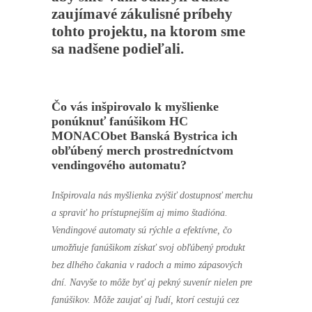
zaujímavé zákulisné príbehy
tohto projektu, na ktorom sme
sa nadšene podieľali.
Čo vás inšpirovalo k myšlienke
ponúknuť fanúšikom
HC
MONACObet Banská Bystrica
ich
obľúbený merch prostredníctvom
vendingového automatu?
Inšpirovala nás myšlienka zvýšiť dostupnosť merchu
a spraviť ho prístupnejším aj mimo štadióna.
Vendingové automaty sú rýchle a efektívne, čo
umožňuje fanúšikom získať svoj obľúbený produkt
bez dlhého čakania v radoch a mimo zápasových
dní. Navyše to môže byť aj pekný suvenír nielen pre
fanúšikov. Môže zaujať aj ľudí, ktorí cestujú cez