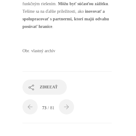
funkčným riešením.
Môžu byť súčasťou zážitku
.
Tešíme sa na ďalšie príležitosti, ako
inovovať a
spolupracovať s partnermi, ktorí majú odvahu
posúvať hranice
.
Obr. vlastný archív
ZDIEĽAŤ
73
/ 81