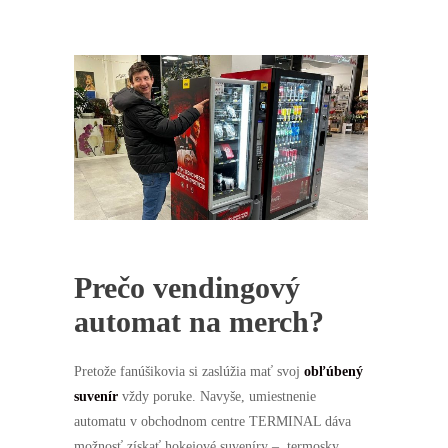
Štatistiky
Aby sme
mohli
zlepšiť
funkčnosť
a štruktúru
webovej
stránky na
základe
spôsobu
používania
webovej
stránky.
Prečo vendingový
automat na merch?
Užívateľský
zážitok
Aby naša
stránka
Pretože fanúšikovia si zaslúžia mať svoj
obľúbený
počas vašej
návštevy
suvenír
vždy poruke. Navyše, umiestnenie
fungovala
automatu v obchodnom centre TERMINAL dáva
čo najlepšie.
Ak tieto
možnosť získať hokejové suveníry – termosky,