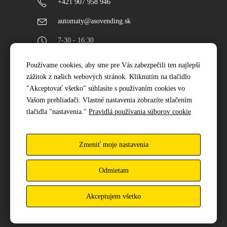
+421 907 958 946
automaty@asovending.sk
7-30 - 16:30
Používame cookies, aby sme pre Vás zabezpečili ten najlepší
Najnovšie projekty
zážitok z našich webových stránok. Kliknutím na tlačidlo
"Akceptovať všetko" súhlasíte s používaním cookies vo
Vašom prehliadači. Vlastné nastavenia zobrazíte stlačením
tlačidla "nastavenia."
Pravidlá používania súborov cookie
Zmeniť moje nastavenia
Odmietam
Akceptujem všetko