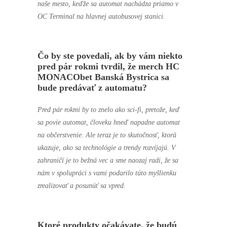
naše mesto, keďže sa automat nachádza priamo v
OC Terminal na hlavnej autobusovej stanici.
Čo by ste povedali, ak by vám niekto
pred pár rokmi tvrdil, že merch
HC
MONACObet Banská Bystrica
sa
bude predávať z automatu?
Pred pár rokmi by to znelo ako sci-fi, pretože, keď
sa povie automat, človeku hneď napadne automat
na občerstvenie. Ale teraz je to skutočnosť, ktorá
ukazuje, ako sa technológie a trendy rozvíjajú. V
zahraničí je to bežná vec a sme naozaj radi, že sa
nám v spolupráci s vami podarilo túto myšlienku
zrealizovať a posunúť sa vpred.
Ktoré produkty očakávate, že budú