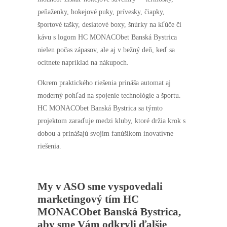
cookies
peňaženky, hokejové puky, prívesky, čiapky,
odmietnete,
niektoré
športové tašky, desiatové boxy, šnúrky na kľúče či
funkcie z
kávu s logom HC MONACObet Banská Bystrica
webovej
stránky
nielen počas zápasov, ale aj v bežný deň, keď sa
zmiznú.
ocitnete napríklad na nákupoch.
Okrem praktického riešenia prináša automat aj
Marketing
Zdieľaním
moderný pohľad na spojenie technológie a športu.
svojich
HC MONACObet Banská Bystrica sa týmto
záujmov a
správania počas
projektom zaraďuje medzi kluby, ktoré držia krok s
návštevy našej
dobou a prinášajú svojim fanúšikom inovatívne
stránky
zvyšujete šancu
riešenia.
na zobrazenie
prispôsobeného
obsahu a
ponúk.
My v ASO sme vyspovedali
marketingový tím
HC
MONACObet Banská Bystrica
,
aby sme Vám odkryli ďalšie