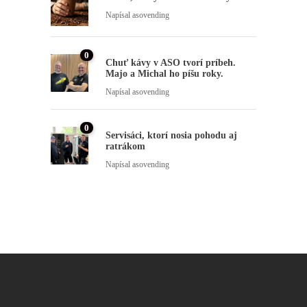
Napísal
asovending
0
Chuť kávy v ASO tvorí príbeh.
Majo a Michal ho píšu roky.
Napísal
asovending
0
Servisáci, ktorí nosia pohodu aj
ratrákom
Napísal
asovending