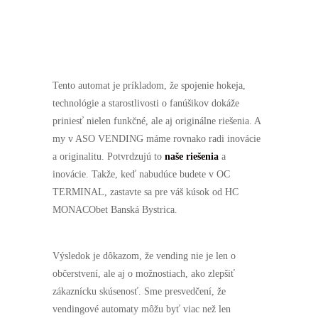
Tento automat je príkladom, že spojenie hokeja,
technológie a starostlivosti o fanúšikov dokáže
priniesť nielen funkčné, ale aj originálne riešenia. A
my v ASO VENDING máme rovnako radi inovácie
a originalitu. Potvrdzujú to
naše riešenia
a
inovácie. Takže, keď nabudúce budete v OC
TERMINAL, zastavte sa pre váš kúsok od HC
MONACObet Banská Bystrica.
Výsledok je dôkazom, že vending nie je len o
občerstvení, ale aj o možnostiach, ako zlepšiť
zákaznícku skúsenosť. Sme presvedčení, že
vendingové automaty môžu byť viac než len