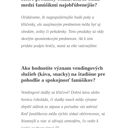
medzi fanúšikmi najobľúbenejšie?
Očakávame, že najpopulárnejšie budú puky a
kľúčenky, ale zaujímavým predmetom môžu byť aj
obedáre, zošity či peňaženky. Tieto produkty sú vždy
skvelým spomienkovým predmetom. Ak k nim
pridáte podpis hráča, stanú sa ešte vzácnejšími.
Ako hodnotíte význam vendingových
služieb (káva, snacky) na štadióne pre
pohodlie a spokojnosť fanúšikov?
Vendingové služby sú kľúčové! Dobrá káva alebo
horúca čokoláda, či sladký snack môžu výrazne
zlepšiť zážitok zo zápasu a poriadne vás zahriať.
Keď fanúšikovia môžu rýchlo získať občerstvenie, sú
šťastnejší a viac si užívajú atmosféru, čo vedie k