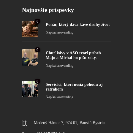
Najnovšie príspevky
0
Pohár, ktorý dáva káve druhý život
Napísal
asovending
0
Chuť kávy v ASO tvorí príbeh.
Majo a Michal ho píšu roky.
Napísal
asovending
0
Servisáci, ktorí nosia pohodu aj
ratrákom
Napísal
asovending
Medený Hámor 7, 974 01, Banská Bystrica