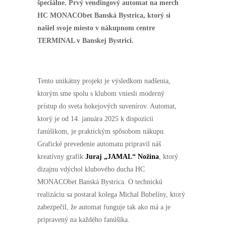
špeciálne. Prvý vendingový automat na merch
HC MONACObet Banská Bystrica, ktorý si
našiel svoje miesto v nákupnom centre
TERMINAL v Banskej Bystrici.
Tento unikátny projekt je výsledkom nadšenia,
ktorým sme spolu s klubom vniesli moderný
prístup do sveta hokejových suvenírov. Automat,
ktorý je od 14. januára 2025 k dispozícii
fanúšikom, je praktickým spôsobom nákupu.
Grafické prevedenie automatu pripravil náš
Nevyhnutné
kreatívny grafik
Juraj „JAMAL“ Nožina
, ktorý
Tieto
súbory
dizajnu vdýchol klubového ducha HC
cookie nie
sú voliteľné.
MONACObet Banská Bystrica. O technickú
Sú potrebné
realizáciu sa postaral kolega Michal Bubelíny, ktorý
pre
fungovanie
zabezpečil, že automat funguje tak ako má a je
webovej
pripravený na každého fanúšika.
stránky.