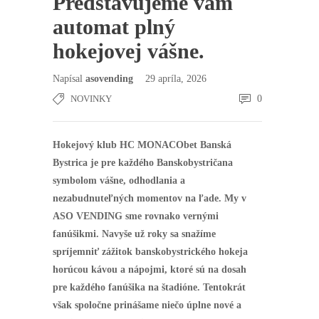
Predstavujeme vám
automat plný
hokejovej vášne.
Napísal
asovending
29 apríla, 2026
NOVINKY
0
Hokejový klub HC MONACObet Banská
Bystrica je pre každého Banskobystričana
symbolom vášne, odhodlania a
nezabudnuteľných momentov na ľade. My v
ASO VENDING sme rovnako vernými
fanúšikmi. Navyše už roky sa snažíme
spríjemniť zážitok banskobystrického hokeja
horúcou kávou a nápojmi, ktoré sú na dosah
pre každého fanúšika na štadióne. Tentokrát
však spoločne prinášame niečo úplne nové a