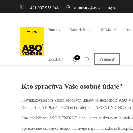
+421 907 958 946
automaty@asovending.sk
Domov
Naše riešenia
O Nás
Aut
Ochrana osobných úd
0
E-SHOP
Prihlásiť
Kto spracúva Vaše osobné údaje?
Prevádzkovateľom Vašich osobných údajov je spoločnosť
ASO VEN
Oddiel Sro, Vložka č.: 98765/B (ďalej len „ASO VENDING s.r.o.
Sme spoločnosť ASO VENDING s.r.o. a pri poskytovaní našich sl
Spracúvanie osobných údajov upravuje najmä nariadenie Európske