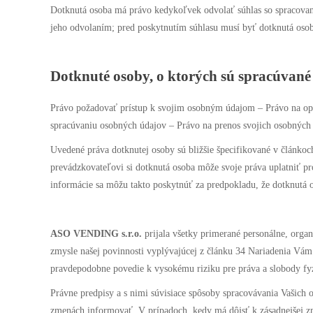
Dotknutá osoba má právo kedykoľvek odvolať súhlas so spracovaní
jeho odvolaním; pred poskytnutím súhlasu musí byť dotknutá oso
Dotknuté osoby, o ktorých sú spracúvané
Právo požadovať prístup k svojim osobným údajom – Právo na op
spracúvaniu osobných údajov – Právo na prenos svojich osobných
Uvedené práva dotknutej osoby sú bližšie špecifikované v článkoc
prevádzkovateľovi si dotknutá osoba môže svoje práva uplatniť pr
informácie sa môžu takto poskytnúť za predpokladu, že dotknutá o
ASO VENDING s.r.o.
prijala všetky primerané personálne, organ
zmysle našej povinnosti vyplývajúcej z článku 34 Nariadenia Vá
pravdepodobne povedie k vysokému riziku pre práva a slobody f
Právne predpisy a s nimi súvisiace spôsoby spracovávania Vašich
zmenách informovať. V prípadoch, kedy má dôjsť k zásadnejšej zme