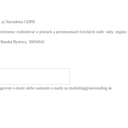
m. a) Nariadenia GDPR
 právomoc rozhodovať o právach a povinnostiach fyzických osôb: súdy, orgány 
 Banská Bystrica, 36056642
ngovom e-maile alebo zaslaním e-mailu na marketing@asovending.sk.