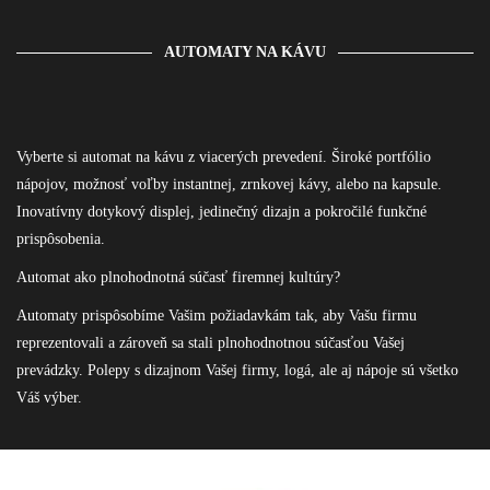
AUTOMATY NA KÁVU
Vyberte si automat na kávu z viacerých prevedení. Široké portfólio
nápojov, možnosť voľby instantnej, zrnkovej kávy, alebo na kapsule.
Inovatívny dotykový displej, jedinečný dizajn a pokročilé funkčné
prispôsobenia.
Automat ako plnohodnotná súčasť firemnej kultúry?
Automaty prispôsobíme Vašim požiadavkám tak, aby Vašu firmu
Nevyhnutné
Tieto
reprezentovali a zároveň sa stali plnohodnotnou súčasťou Vašej
súbory
prevádzky. Polepy s dizajnom Vašej firmy, logá, ale aj nápoje sú všetko
cookie nie
sú voliteľné.
Váš výber.
Sú potrebné
pre
fungovanie
webovej
stránky.