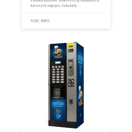
Ponúka možnosť zrnkových aj instantných
kávových nápojov, čokolády…
VIAC INFO