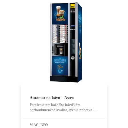
Štatistiky
Aby sme
mohli
zlepšiť
funkčnosť
a štruktúru
webovej
stránky na
základe
spôsobu
používania
webovej
stránky.
Užívateľský
zážitok
Automat na kávu – Astro
Aby naša
stránka
Potešenie pre každého kávičkára.
počas vašej
bezkonkurenčná kvalita, rýchla príprava.…
návštevy
fungovala
čo najlepšie.
VIAC INFO
Ak tieto