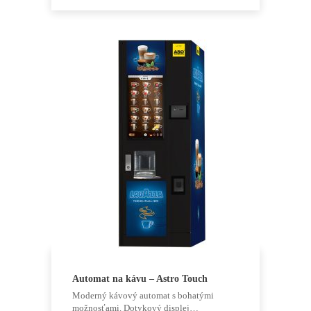
cookies
odmietnete,
niektoré
funkcie z
webovej
stránky
zmiznú.
Marketing
Zdieľaním
svojich
záujmov a
správania počas
návštevy našej
stránky
zvyšujete šancu
na zobrazenie
prispôsobeného
obsahu a
ponúk.
Automat na kávu – Astro Touch
Moderný kávový automat s bohatými
možnosťami. Dotykový displej…