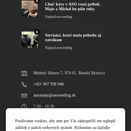
0
Chuť kávy v ASO tvorí príbeh.
Majo a Michal ho píšu roky.
Napísal
asovending
0
Servisáci, ktorí nosia pohodu aj
ratrákom
Napísal
asovending
Medený Hámor 7, 974 01, Banská Bystrica
+421 907 958 946
automaty@asovending.sk
7-30 - 16:30
Používame cookies, aby sme pre Vás zabezpečili ten najlepší
Najnovšie projekty
zážitok z našich webových stránok. Kliknutím na tlačidlo