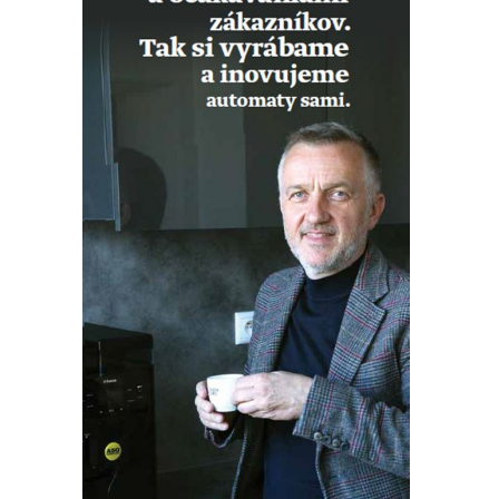
Štatistiky
Aby sme
mohli
zlepšiť
funkčnosť
a štruktúru
webovej
stránky na
základe
spôsobu
používania
webovej
stránky.
Užívateľský
zážitok
Aby naša
stránka
počas vašej
návštevy
fungovala
čo najlepšie.
Ak tieto