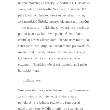
najrenomovanejšie značky. V podstate z TOP-ky vo
svete, celú trojku Nestle/Nespresso, Lavazza, JDE
plus lokálnych hráčov, ktorí sú osviežením trhu,
ako napríklad Štrbské presso. Ak sme sami nároční
– a to teda sme – dôkladne si vyberáme pre seba, a
potom je aj vysoko pravdepodobné, že to bude
chutiť aj našim zákazníkom. Hlavne nám nikto „zo
zahraničia“ nediktuje, akú kávu máme predávať, čo
máme robiť. Každý mesiac robíme degustácie (aj
konkurenčných káv), aby sme ešte viac káve
rozumeli. Napríklad všetci naši zamestnanci majú
baristický kurz.
… o zákazníkoch
Sme prozákaznícky orientovaná firma, to znamená,
že čím viac o nich vieme, tým viac vieme
ponúknuť. Pri jednom rozhovore som dostal
otázku, ako sme zvládli minulý rok (pandémia