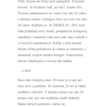
Vždy chceme do firmy tých najlepších. Zvyknem
hovoriť, že hľadáme ľudí „na furt“, žiaden flirt.
Štvrtina zamestnancov je s nami viac ako 10 rokov
a dokonca máme 4 kolegov, ktorí sú u nás viac ako
20 rokov. Každým ro- 10 ZRNKÁ 01 | 2021 kom
však pribúdajú noví, mladí, perspektívni kolegovia,
napríklad v minulom roku sme naše rady rozšírili o
23 nových zamestnancov. Každý z nich dostane
okrem veľkej príležitosti do vienka aj vedomosti a
skúsenosti svojich starších kolegov. Samozrejme,
okrem vzdelávania a rozvoja ako takého.
… o káve
Káva nám všetkým chutí. Pri káve je to ako pri
víne, pive a podobne. To znamená, že nie je ľahké
každému vyhovieť. V ponuke máme viac ako 20
druhov káv, aby sme každému mohli ulahodiť.
Máme silných partnerov, všetko tie