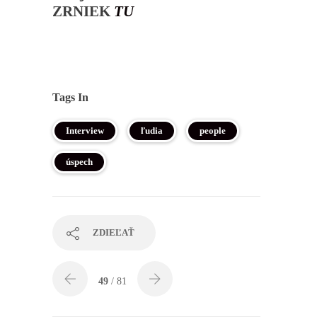
ZRNIEK
TU
Tags In
Interview
ľudia
people
úspech
ZDIEĽAŤ
49
/ 81