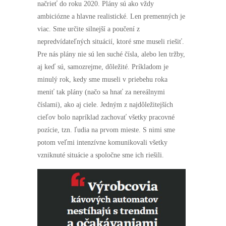
načrieť do roku 2020. Plány sú ako vždy
ambiciózne a hlavne realistické. Len premenných je
viac. Sme určite silnejší a poučení z
nepredvídateľných situácií, ktoré sme museli riešiť.
Pre nás plány nie sú len suché čísla, alebo len tržby,
aj keď sú, samozrejme, dôležité. Príkladom je
minulý rok, kedy sme museli v priebehu roka
meniť tak plány (načo sa hnať za nereálnymi
číslami), ako aj ciele. Jedným z najdôležitejších
cieľov bolo napríklad zachovať všetky pracovné
pozície, tzn. ľudia na prvom mieste. S nimi sme
potom veľmi intenzívne komunikovali všetky
Nevyhnutné
vzniknuté situácie a spoločne sme ich riešili.
Tieto
súbory
cookie nie
sú voliteľné.
Sú potrebné
pre
fungovanie
webovej
stránky.