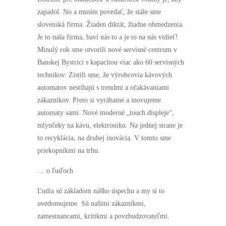
zapadol. No a musím povedať, že stále sme
slovenská firma. Žiaden diktát, žiadne obmedzenia.
Je to naša firma, baví nás to a je to na nás vidieť!
Minulý rok sme otvorili nové servisné centrum v
Banskej Bystrici s kapacitou viac ako 60 servisných
technikov. Zistili sme, že výrobcovia kávových
automatov nestíhajú s trendmi a očakávaniami
zákazníkov. Preto si vyrábame a inovujeme
automaty sami. Nové moderné „touch displeje“,
mlynčeky na kávu, elektroniku. Na jednej strane je
to recyklácia, na druhej inovácia. V tomto sme
priekopníkmi na trhu.
… o ľuďoch
Ľudia sú základom nášho úspechu a my si to
uvedomujeme. Sú našimi zákazníkmi,
zamestnancami, kritikmi a povzbudzovateľmi.