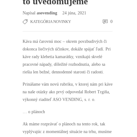
to uvedomujeme
Napísal
asovending
24 júna, 2021
KATEGÓRIA NOVINKY
0
Káva má čarovnú moc – okrem povzbudivých či
dokonca liečivých účinkov, dokáže spájať ľudí. Pri
káve rady klebetia kamarátky, vznikajú skvelé
pracovné nápady, dôležité rozhodnutia, alebo sa
riešia len bežné, dennodenné starosti či radosti.
Prinášame vám novú rubriku, v ktorej nám pri káve
na naše otázky ako prvý odpovedal Robert Trgiňa,
výkonný riaditeľ ASO VENDING, s. r. o.
… o plánoch
Ak máme rozprávať o plánoch na tento rok, tak
vyplývajúc z momentálnej situácie na trhu, musíme