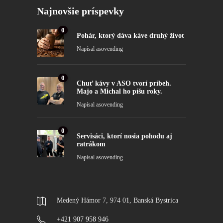
Najnovšie príspevky
0
Pohár, ktorý dáva káve druhý život
Napísal
asovending
0
Chuť kávy v ASO tvorí príbeh.
Majo a Michal ho píšu roky.
Napísal
asovending
0
Servisáci, ktorí nosia pohodu aj
ratrákom
Napísal
asovending
Medený Hámor 7, 974 01, Banská Bystrica
+421 907 958 946