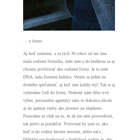
cookies
odmietnete,
niektoré
funkcie z
webovej
stránky
zmiznú.
… o firme
Marketing
Aj keď rastieme, a za tých 30 rokov už nie sme
Zdieľaním
malá rodinná firmička, stále sme a do budúcna sa aj
svojich
záujmov a
chceme profilovať ako rodinná firma. Je to naše
správania počas
DNA, naša firemná kultúra. Vieme sa jeden na
návštevy našej
stránky
druhého spoľahnúť, aj keď sme každý iný! Tak si aj
zvyšujete šancu
vyberáme ľudí do firmy. Niekedy nám dlho trvá
na zobrazenie
prispôsobeného
výber, personálne agentúry nám to dokonca dávali
obsahu a
aj do spätnej väzby ako priestor na zlepšenie.
ponúk.
Pozeráme sa však na to, že ak nie sme presvedčení,
tak prečo sa ponáhľať. Prirovnal by som to, ako
keď si do rodiny beriete nevestu, alebo zaťa…
Dôležité pre budúcnosť a funkčnosť rodiny je, aby