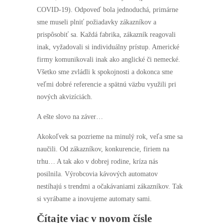
COVID-19). Odpoveď bola jednoduchá, primárne
sme museli plniť požiadavky zákazníkov a
prispôsobiť sa. Každá fabrika, zákazník reagovali
inak, vyžadovali si individuálny prístup. Americké
firmy komunikovali inak ako anglické či nemecké.
Všetko sme zvládli k spokojnosti a dokonca sme
veľmi dobré referencie a spätnú väzbu využili pri
nových akvizíciách.
A ešte slovo na záver…
Akokoľvek sa pozrieme na minulý rok, veľa sme sa
naučili. Od zákazníkov, konkurencie, firiem na
trhu… A tak ako v dobrej rodine, kríza nás
posilnila. Výrobcovia kávových automatov
nestíhajú s trendmi a očakávaniami zákazníkov. Tak
si vyrábame a inovujeme automaty sami.
Čítajte viac v novom čísle