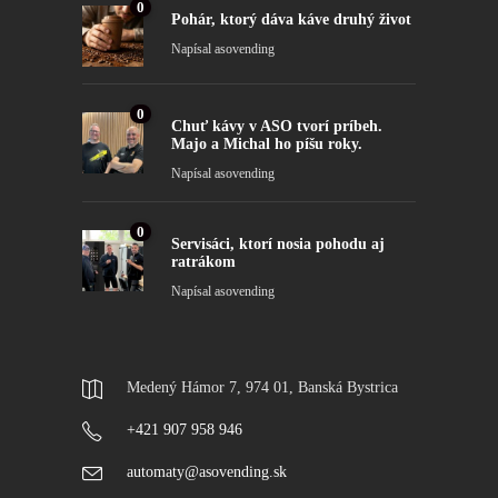
0
Pohár, ktorý dáva káve druhý život
Napísal
asovending
0
Chuť kávy v ASO tvorí príbeh.
Majo a Michal ho píšu roky.
Napísal
asovending
0
Servisáci, ktorí nosia pohodu aj
ratrákom
Napísal
asovending
Medený Hámor 7, 974 01, Banská Bystrica
+421 907 958 946
automaty@asovending.sk