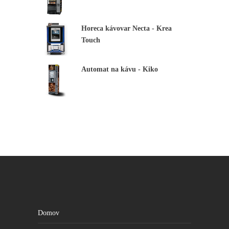
Horeca kávovar Necta - Krea
Štatistiky
Aby sme
Touch
mohli
zlepšiť
funkčnosť
Automat na kávu - Kiko
a štruktúru
webovej
stránky na
základe
spôsobu
používania
webovej
stránky.
Užívateľský
zážitok
Aby naša
stránka
počas vašej
návštevy
fungovala
Domov
čo najlepšie.
Ak tieto