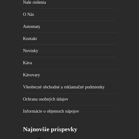
Naše riešenia
cookies
odmietnete,
niektoré
O Nás
funkcie z
webovej
Automaty
stránky
zmiznú.
Kontakt
Novinky
Marketing
Zdieľaním
Káva
svojich
záujmov a
správania počas
Kávovary
návštevy našej
stránky
Všeobecné obchodné a reklamačné podmienky
zvyšujete šancu
na zobrazenie
prispôsobeného
Ochrana osobných údajov
obsahu a
ponúk.
Informácie o objemoch nápojov
Najnovšie príspevky