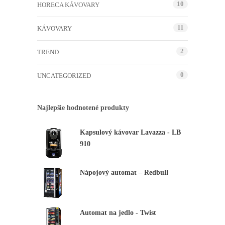
10
HORECA KÁVOVARY
11
KÁVOVARY
2
TREND
0
UNCATEGORIZED
Najlepšie hodnotené produkty
Kapsulový kávovar Lavazza - LB
910
Nevyhnutné
Tieto
súbory
Nápojový automat – Redbull
cookie nie
sú voliteľné.
Sú potrebné
pre
fungovanie
Automat na jedlo - Twist
webovej
stránky.