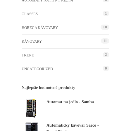
AUTOMATY NA PITNÝ REŽIM
1
GLASSES
10
HORECA KÁVOVARY
11
KÁVOVARY
2
TREND
0
UNCATEGORIZED
Najlepšie hodnotené produkty
Automat na jedlo - Samba
Automatický kávovar Saeco -