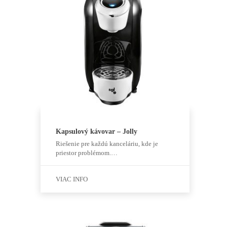
Kapsulový kávovar – Jolly
Riešenie pre každú kanceláriu, kde je
priestor problémom.…
VIAC INFO