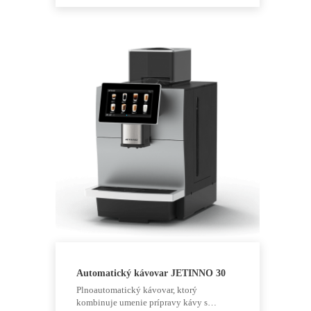
cookies
odmietnete,
niektoré
funkcie z
webovej
stránky
zmiznú.
Marketing
Zdieľaním
svojich
záujmov a
správania počas
návštevy našej
stránky
zvyšujete šancu
na zobrazenie
prispôsobeného
obsahu a
ponúk.
Automatický kávovar JETINNO 30
Plnoautomatický kávovar, ktorý
kombinuje umenie prípravy kávy s…