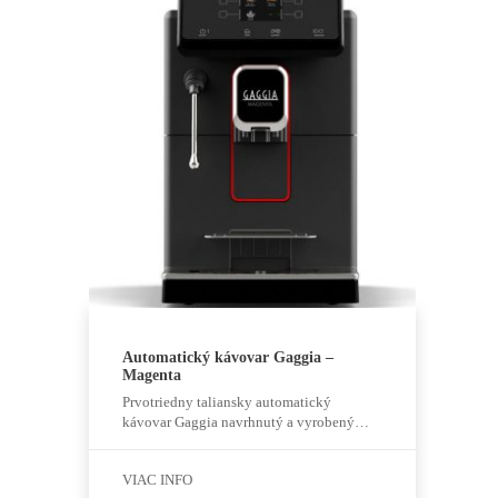
Štatistiky
Aby sme
mohli
zlepšiť
funkčnosť
a štruktúru
webovej
stránky na
základe
spôsobu
používania
webovej
stránky.
Užívateľský
Automatický kávovar Gaggia –
zážitok
Magenta
Aby naša
Prvotriedny taliansky automatický
stránka
počas vašej
kávovar Gaggia navrhnutý a vyrobený…
návštevy
fungovala
čo najlepšie.
VIAC INFO
Ak tieto