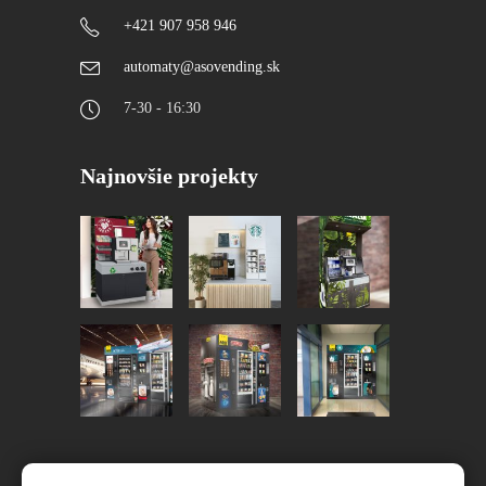
+421 907 958 946
automaty@asovending.sk
7-30 - 16:30
Najnovšie projekty