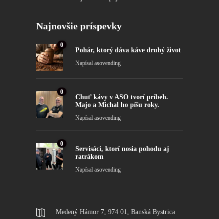
Najnovšie príspevky
0
Pohár, ktorý dáva káve druhý život
Napísal
asovending
0
Chuť kávy v ASO tvorí príbeh.
Majo a Michal ho píšu roky.
Napísal
asovending
0
Servisáci, ktorí nosia pohodu aj
ratrákom
Napísal
asovending
Medený Hámor 7, 974 01, Banská Bystrica