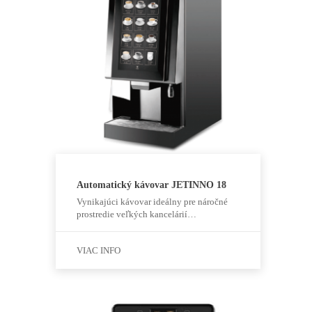
Automatický kávovar JETINNO 18
Vynikajúci kávovar ideálny pre náročné
Nevyhnutné
prostredie veľkých kancelárií…
Tieto
súbory
cookie nie
VIAC INFO
sú voliteľné.
Sú potrebné
pre
fungovanie
webovej
stránky.