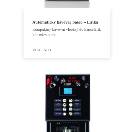
Automatický kávovar Saeco – Lirika
Kompaktný kávovar vhodný do kancelárii,
kde miesto hrá…
VIAC INFO