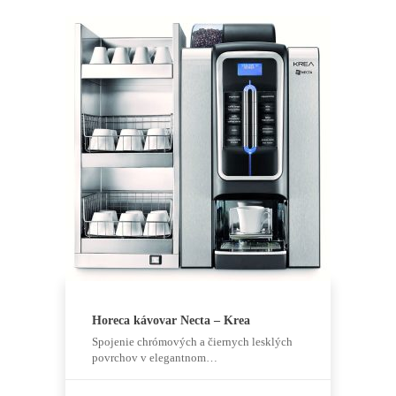
cookies
odmietnete,
niektoré
funkcie z
webovej
stránky
zmiznú.
Marketing
Zdieľaním
svojich
záujmov a
správania počas
návštevy našej
stránky
zvyšujete šancu
na zobrazenie
prispôsobeného
obsahu a
ponúk.
Horeca kávovar Necta – Krea
Spojenie chrómových a čiernych lesklých
povrchov v elegantnom…