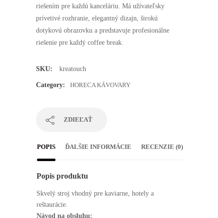
riešením pre každú kanceláriu. Má užívateľsky
prívetivé rozhranie, elegantný dizajn, širokú
dotykovú obrazovku a predstavuje profesionálne
riešenie pre každý coffee break.
SKU:
kreatouch
Category:
HORECA KÁVOVARY
ZDIEĽAŤ
Nevyhnutné
POPIS
ĎALŠIE INFORMÁCIE
RECENZIE (0)
Tieto
súbory
cookie nie
sú voliteľné.
Popis produktu
Sú potrebné
pre
Skvelý stroj vhodný pre kaviarne, hotely a
fungovanie
reštaurácie.
webovej
stránky.
Návod na obsluhu: