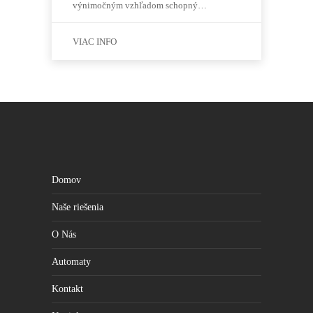
výnimočným vzhľadom schopný…
VIAC INFO
Domov
Naše riešenia
O Nás
Automaty
Kontakt