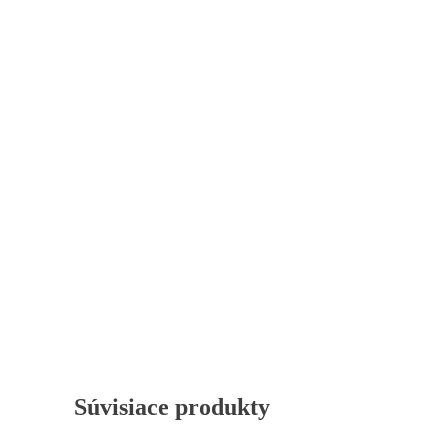
Štatistiky
Aby sme
mohli
zlepšiť
funkčnosť
a štruktúru
webovej
stránky na
základe
spôsobu
používania
webovej
stránky.
Užívateľský
zážitok
Aby naša
stránka
počas vašej
návštevy
Súvisiace produkty
fungovala
čo najlepšie.
Ak tieto