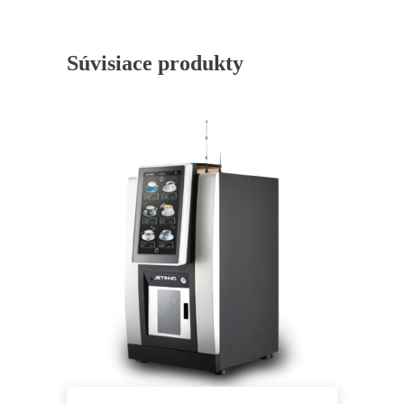
cookies
odmietnete,
niektoré
funkcie z
Súvisiace produkty
webovej
stránky
zmiznú.
Marketing
Zdieľaním
svojich
záujmov a
správania počas
návštevy našej
stránky
zvyšujete šancu
na zobrazenie
prispôsobeného
obsahu a
ponúk.