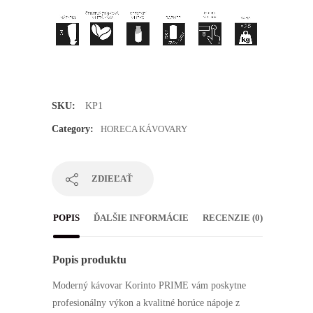
SKU:
KP1
Category:
HORECA KÁVOVARY
ZDIEĽAŤ
Nevyhnutné
POPIS
ĎALŠIE INFORMÁCIE
RECENZIE (0)
Tieto
súbory
cookie nie
sú voliteľné.
Popis produktu
Sú potrebné
pre
fungovanie
Moderný kávovar Korinto PRIME vám poskytne
webovej
profesionálny výkon a kvalitné horúce nápoje z
stránky.