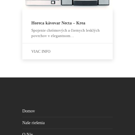
Horeca kávovar Necta – Krea
Spojenie chrómových a čiernych lesklých
povrchov v elegantnom…
VIAC INFO
Domov
Naše riešenia
O Nás