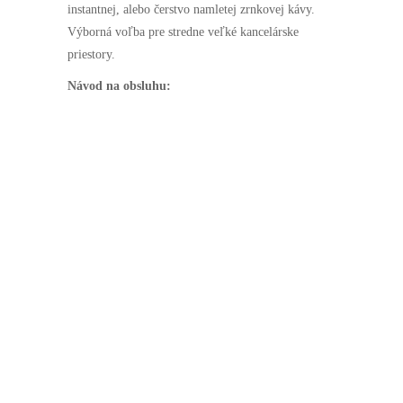
instantnej, alebo čerstvo namletej zrnkovej kávy.
Výborná voľba pre stredne veľké kancelárske
Štatistiky
priestory.
Aby sme
mohli
Návod na obsluhu:
zlepšiť
funkčnosť
a štruktúru
webovej
stránky na
základe
spôsobu
používania
webovej
stránky.
Užívateľský
zážitok
Aby naša
stránka
počas vašej
návštevy
fungovala
čo najlepšie.
Ak tieto