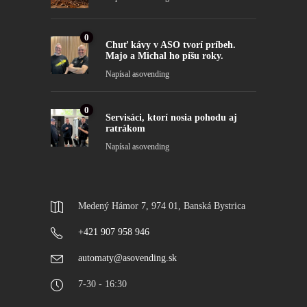
0
Chuť kávy v ASO tvorí príbeh.
Majo a Michal ho píšu roky.
Napísal
asovending
0
Servisáci, ktorí nosia pohodu aj
ratrákom
Napísal
asovending
Medený Hámor 7, 974 01, Banská Bystrica
+421 907 958 946
automaty@asovending.sk
7-30 - 16:30