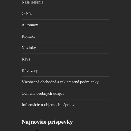
Naše riešenia
cookies
odmietnete,
niektoré
O Nás
funkcie z
webovej
Automaty
stránky
zmiznú.
Kontakt
Novinky
Marketing
Zdieľaním
Káva
svojich
záujmov a
správania počas
Kávovary
návštevy našej
stránky
Všeobecné obchodné a reklamačné podmienky
zvyšujete šancu
na zobrazenie
prispôsobeného
Ochrana osobných údajov
obsahu a
ponúk.
Informácie o objemoch nápojov
Najnovšie príspevky