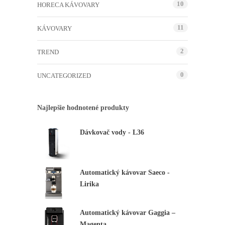
10
HORECA KÁVOVARY
11
KÁVOVARY
2
TREND
0
UNCATEGORIZED
Najlepšie hodnotené produkty
Dávkovač vody - L36
Nevyhnutné
Tieto
súbory
Automatický kávovar Saeco -
cookie nie
sú voliteľné.
Lirika
Sú potrebné
pre
fungovanie
Automatický kávovar Gaggia –
webovej
stránky.
Magenta