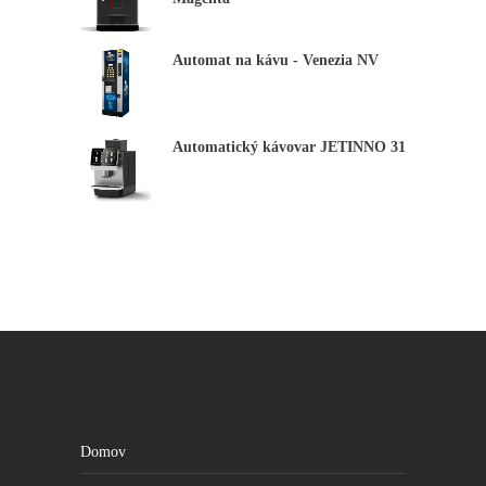
Automat na kávu - Venezia NV
Štatistiky
Aby sme
mohli
zlepšiť
funkčnosť
Automatický kávovar JETINNO 31
a štruktúru
webovej
stránky na
základe
spôsobu
používania
webovej
stránky.
Užívateľský
zážitok
Aby naša
stránka
počas vašej
návštevy
fungovala
Domov
čo najlepšie.
Ak tieto